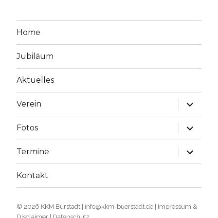
Home
Jubiläum
Aktuelles
Unterme
Verein
öffnen
Unterme
Fotos
öffnen
Unterme
Termine
öffnen
Kontakt
© 2026
KKM Bürstadt
|
info@kkm-buerstadt.de
|
Impressum &
Disclaimer
|
Datenschutz