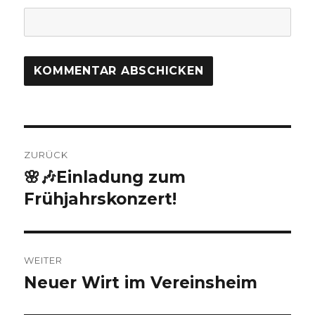
Beitragsnavigation
ZURÜCK
🌸🎶Einladung zum
Vorheriger
Beitrag:
Frühjahrskonzert!
WEITER
Neuer Wirt im Vereinsheim
Nächster
Beitrag: