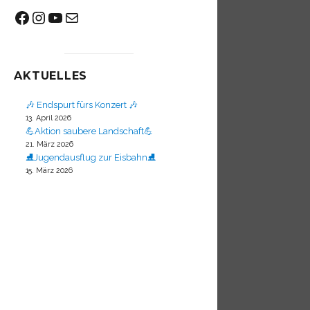
Facebook
Instagram
YouTube
Mail
AKTUELLES
🎶 Endspurt fürs Konzert 🎶
13. April 2026
💪Aktion saubere Landschaft💪
21. März 2026
⛸️Jugendausflug zur Eisbahn⛸️
15. März 2026