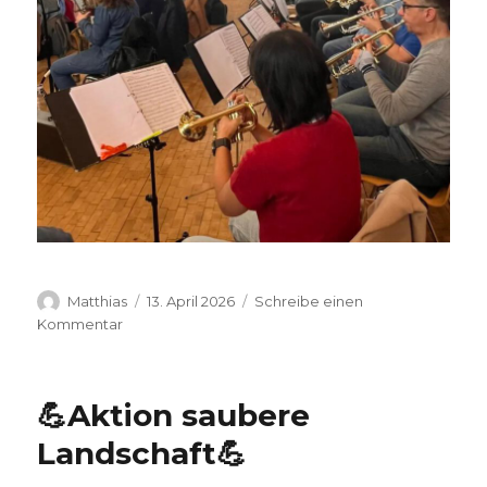
Autor
Veröffentlicht
Matthias
13. April 2026
Schreibe einen
am
zu
Kommentar
🎶
Endspurt
fürs
💪Aktion saubere
Konzert
🎶
Landschaft💪