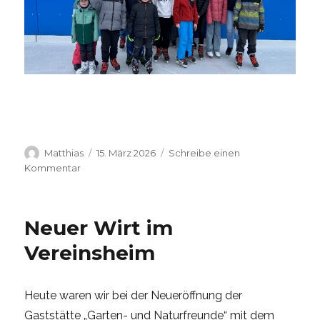
Autor
Veröffentlicht
Matthias
15. März 2026
Schreibe einen
am
zu
Kommentar
⛸️
Jugendausflug
zur
Neuer Wirt im
Eisbahn
⛸️
Vereinsheim
Heute waren wir bei der Neueröffnung der
Gaststätte „Garten- und Naturfreunde“ mit dem