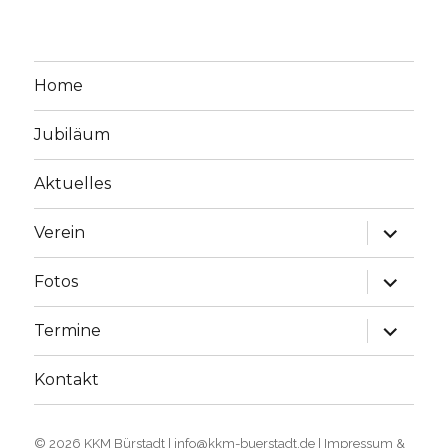
Home
Jubiläum
Aktuelles
Unterme
Verein
öffnen
Unterme
Fotos
öffnen
Unterme
Termine
öffnen
Kontakt
© 2026
KKM Bürstadt
|
info@kkm-buerstadt.de
|
Impressum &