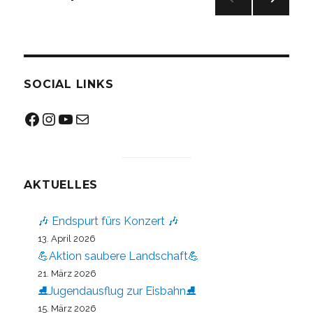
NÄC
der
HSTE
SEIT
Beiträge
E
SOCIAL LINKS
Facebook
Instagram
YouTube
Mail
AKTUELLES
🎶 Endspurt fürs Konzert 🎶
13. April 2026
💪Aktion saubere Landschaft💪
21. März 2026
⛸️Jugendausflug zur Eisbahn⛸️
15. März 2026