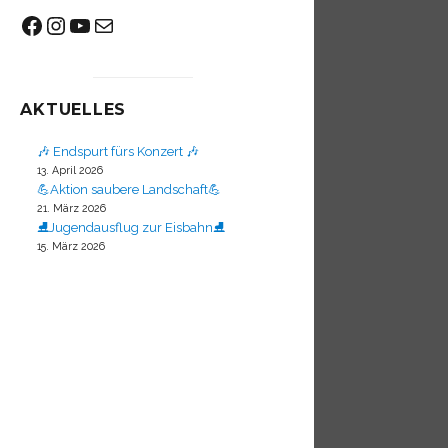
Facebook
Instagram
YouTube
Mail
AKTUELLES
🎶 Endspurt fürs Konzert 🎶
13. April 2026
💪Aktion saubere Landschaft💪
21. März 2026
⛸️Jugendausflug zur Eisbahn⛸️
15. März 2026