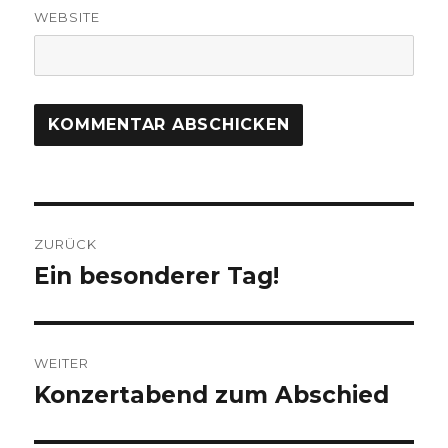
WEBSITE
Beitragsnavigation
ZURÜCK
Ein besonderer Tag!
Vorheriger
Beitrag:
WEITER
Konzertabend zum Abschied
Nächster
Beitrag: