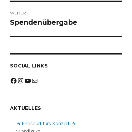
WEITER
Spendenübergabe
Nächster
Beitrag:
SOCIAL LINKS
Facebook
Instagram
YouTube
Mail
AKTUELLES
🎶 Endspurt fürs Konzert 🎶
13. April 2026