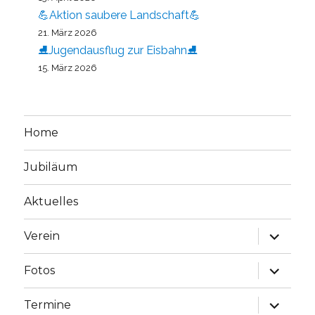
💪Aktion saubere Landschaft💪
21. März 2026
⛸️Jugendausflug zur Eisbahn⛸️
15. März 2026
Home
Jubiläum
Aktuelles
Unterme
Verein
öffnen
Unterme
Fotos
öffnen
Unterme
Termine
öffnen