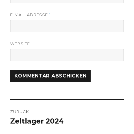
E-MAIL-ADRESSE
*
WEBSITE
Beitragsnavigation
ZURÜCK
Zeltlager 2024
Vorheriger
Beitrag: