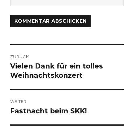
Beitragsnavigation
ZURÜCK
Vielen Dank für ein tolles
Vorheriger
Beitrag:
Weihnachtskonzert
WEITER
Fastnacht beim SKK!
Nächster
Beitrag: