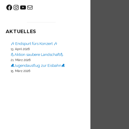
Facebook
Instagram
YouTube
Mail
AKTUELLES
🎶 Endspurt fürs Konzert 🎶
13. April 2026
💪Aktion saubere Landschaft💪
21. März 2026
⛸️Jugendausflug zur Eisbahn⛸️
15. März 2026