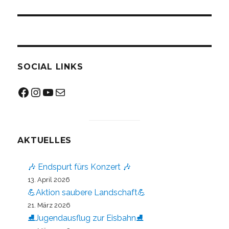
Beitrag:
SOCIAL LINKS
Facebook
Instagram
YouTube
Mail
AKTUELLES
🎶 Endspurt fürs Konzert 🎶
13. April 2026
💪Aktion saubere Landschaft💪
21. März 2026
⛸️Jugendausflug zur Eisbahn⛸️