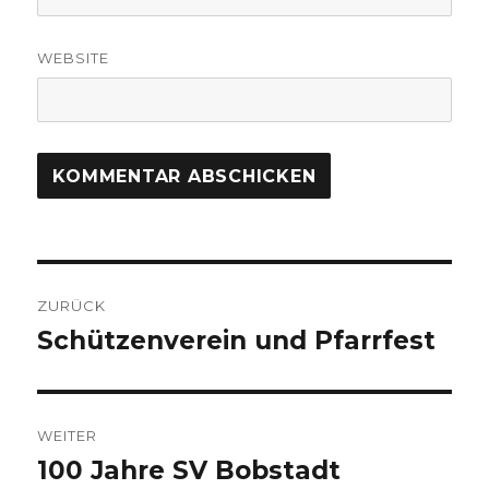
WEBSITE
Beitragsnavigation
ZURÜCK
Schützenverein und Pfarrfest
Vorheriger
Beitrag:
WEITER
100 Jahre SV Bobstadt
Nächster