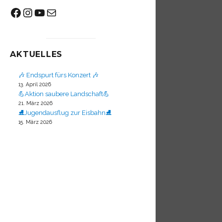
Facebook
Instagram
YouTube
Mail
AKTUELLES
🎶 Endspurt fürs Konzert 🎶
13. April 2026
💪Aktion saubere Landschaft💪
21. März 2026
⛸️Jugendausflug zur Eisbahn⛸️
15. März 2026