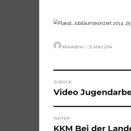
Autor
Veröffentlicht
KKMAdmin
21. März 2014
am
Beitragsnavigation
ZURÜCK
Video Jugendarbe
Vorheriger
Beitrag:
WEITER
KKM Bei der Land
Nächster