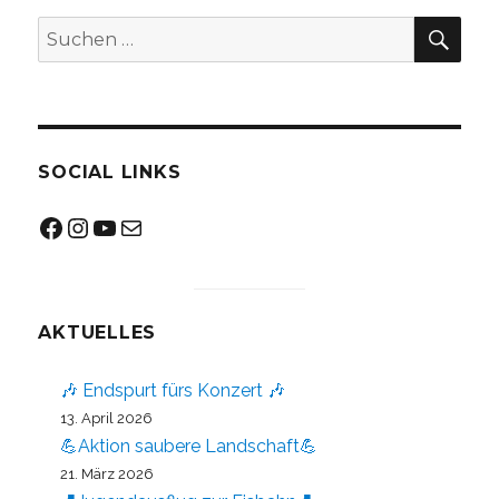
SU
Suchen
nach:
SOCIAL LINKS
Facebook
Instagram
YouTube
Mail
AKTUELLES
🎶 Endspurt fürs Konzert 🎶
13. April 2026
💪Aktion saubere Landschaft💪
21. März 2026