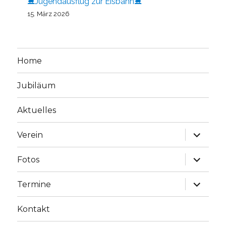
⛸️Jugendausflug zur Eisbahn⛸️
15. März 2026
Home
Jubiläum
Aktuelles
Unterme
Verein
öffnen
Unterme
Fotos
öffnen
Unterme
Termine
öffnen
Kontakt